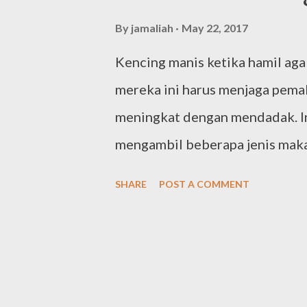
By
jamaliah
May 22, 2017
Kencing manis ketika hamil aga
mereka ini harus menjaga pema
meningkat dengan mendadak. In
mengambil beberapa jenis maka
meningkat kelak.Malah ada jug
SHARE
POST A COMMENT
makanan seperti nasi, minumam 
menjejaskan kandungan ibu ham
nutrisi, tetapi bila ibu takut
bayi ini akan mendapat nutrisi? 