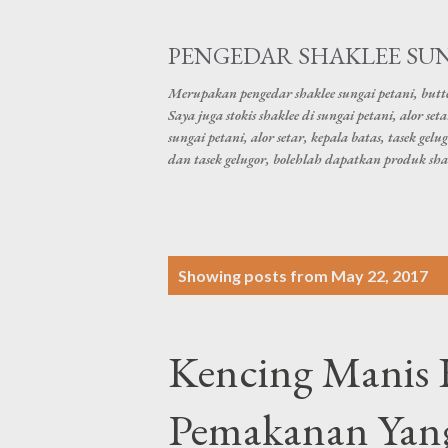
PENGEDAR SHAKLEE SUN
Merupakan pengedar shaklee sungai petani, butter
Saya juga stokis shaklee di sungai petani, alor s
sungai petani, alor setar, kepala batas, tasek gelu
dan tasek gelugor, bolehlah dapatkan produk sha
P
Showing posts from May 22, 2017
o
s
Kencing Manis 
t
s
Pemakanan Yang