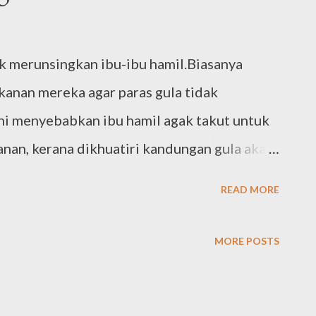
k merunsingkan ibu-ibu hamil.Biasanya
kanan mereka agar paras gula tidak
i menyebabkan ibu hamil agak takut untuk
nan, kerana dikhuatiri kandungan gula akan
a yang berpuasa daripada mengambil
READ MORE
manis atau buah-buahan. Ini boleh
il. Bayi di dalam kandungan memerlukan
MORE POSTS
 untuk mengambil sebarang makanan bagaimana
Jadi disini Ms J nak berkongsi satu tips di